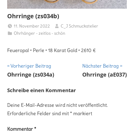
Ohrringe (zs034b)
11. November 2022
C_J Schmuckatelier
Ohrhänger - zeitlos - schön
Feueropal • Perle • 18 Karat Gold • 2610 €
Beitragsnavigation
Vorheriger Beitrag
Nächster Beitrag
Ohrringe (zs034a)
Ohrringe (aE037)
Schreibe einen Kommentar
Deine E-Mail-Adresse wird nicht veröffentlicht.
Erforderliche Felder sind mit
*
markiert
Kommentar
*