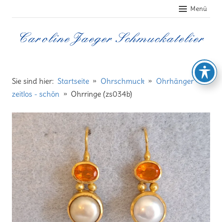
Zum
Menü
Inhalt
springen
Caroline
Jaeger
Sie sind hier:
Startseite
Ohrschmuck
Ohrhänger -
zeitlos - schön
Ohrringe (zs034b)
Schmuckatelier