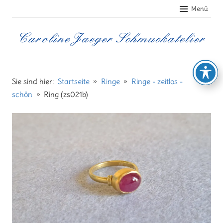
Zum
Menü
Inhalt
springen
Caroline
Jaeger
Sie sind hier:
Startseite
Ringe
Ringe - zeitlos -
schön
Ring (zs021b)
Schmuckatelier