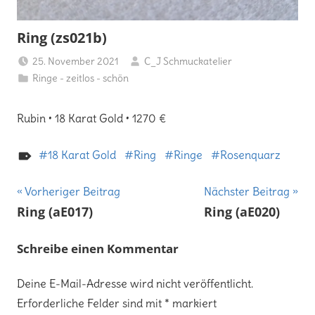
Ring (zs021b)
25. November 2021
C_J Schmuckatelier
Ringe - zeitlos - schön
Rubin • 18 Karat Gold • 1270 €
18 Karat Gold
Ring
Ringe
Rosenquarz
Beitragsnavigation
Vorheriger Beitrag
Nächster Beitrag
Ring (aE017)
Ring (aE020)
Schreibe einen Kommentar
Deine E-Mail-Adresse wird nicht veröffentlicht.
Erforderliche Felder sind mit
*
markiert