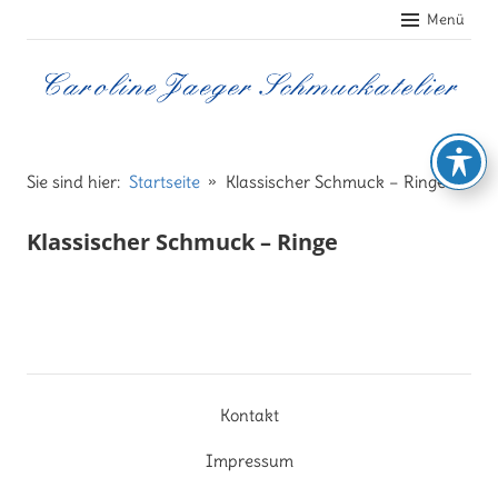
Zum
Menü
Inhalt
springen
Caroline
Jaeger
Sie sind hier:
Startseite
Klassischer Schmuck – Ringe
Schmuckatelier
Klassischer Schmuck – Ringe
Kontakt
Impressum