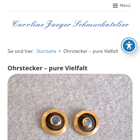
Zum
Menü
Inhalt
springen
Caroline
Jaeger
Sie sind hier:
Startseite
Ohrstecker – pure Vielfalt
Schmuckatelier
Ohrstecker – pure Vielfalt