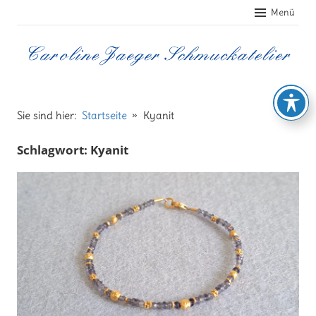
Zum
Menü
Inhalt
springen
Caroline
Jaeger
Sie sind hier:
Startseite
Kyanit
Schlagwort:
Kyanit
Schmuckatelier