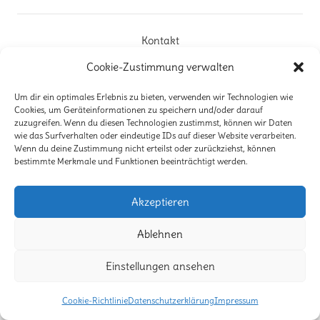
Suche
Kontakt
Cookie-Zustimmung verwalten
Impressum
Um dir ein optimales Erlebnis zu bieten, verwenden wir Technologien wie
Haftungsausschluß
Cookies, um Geräteinformationen zu speichern und/oder darauf
zuzugreifen. Wenn du diesen Technologien zustimmst, können wir Daten
Datenschutzerklärung
wie das Surfverhalten oder eindeutige IDs auf dieser Website verarbeiten.
Wenn du deine Zustimmung nicht erteilst oder zurückziehst, können
Cookie-Richtlinie (EU)
bestimmte Merkmale und Funktionen beeinträchtigt werden.
© Caroline Jaeger Schmuckatelier
Akzeptieren
Ablehnen
Einstellungen ansehen
Cookie-Richtlinie
Datenschutzerklärung
Impressum