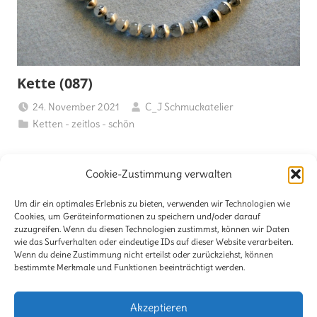
Kette (087)
24. November 2021
C_J Schmuckatelier
Ketten - zeitlos - schön
Moosachat • 925er Silber • 260 €
Cookie-Zustimmung verwalten
Weiterlesen
Um dir ein optimales Erlebnis zu bieten, verwenden wir Technologien wie
Cookies, um Geräteinformationen zu speichern und/oder darauf
zuzugreifen. Wenn du diesen Technologien zustimmst, können wir Daten
wie das Surfverhalten oder eindeutige IDs auf dieser Website verarbeiten.
Kontakt
Wenn du deine Zustimmung nicht erteilst oder zurückziehst, können
bestimmte Merkmale und Funktionen beeinträchtigt werden.
Impressum
Akzeptieren
Haftungsausschluß