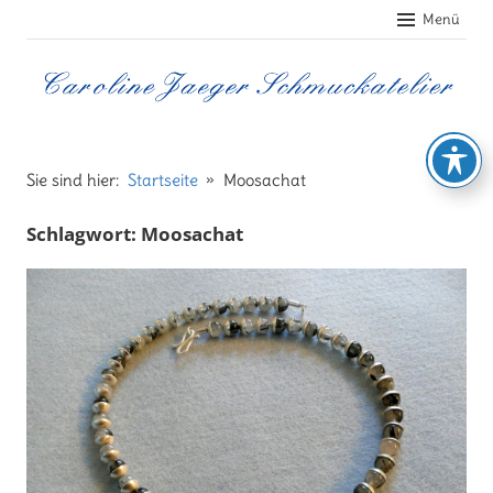
Zum
Menü
Inhalt
springen
Caroline
Jaeger
Sie sind hier:
Startseite
Moosachat
Schlagwort:
Moosachat
Schmuckatelier