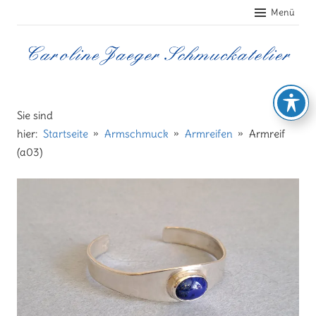
Zum
Menü
Inhalt
springen
Caroline
Jaeger
Sie sind
hier:
Startseite
Armschmuck
Armreifen
Armreif
Schmuckatelier
(a03)