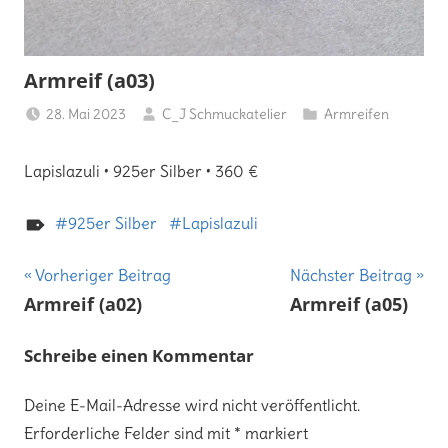
Armreif (a03)
28. Mai 2023
C_J Schmuckatelier
Armreifen
Lapislazuli • 925er Silber • 360 €
925er Silber
Lapislazuli
Beitragsnavigation
Vorheriger Beitrag
Nächster Beitrag
Armreif (a02)
Armreif (a05)
Schreibe einen Kommentar
Deine E-Mail-Adresse wird nicht veröffentlicht.
Erforderliche Felder sind mit
*
markiert