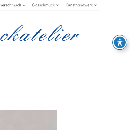
nerschmuck
Glasschmuck
Kunsthandwerk