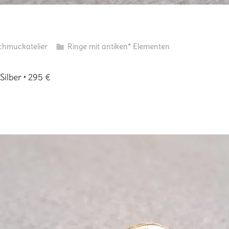
chmuckatelier
Ringe mit antiken* Elementen
ilber • 295 €