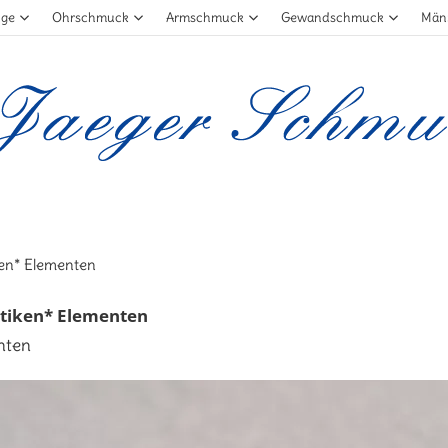
nge
Ohrschmuck
Armschmuck
Gewandschmuck
Män
ken* Elementen
ntiken* Elementen
nten