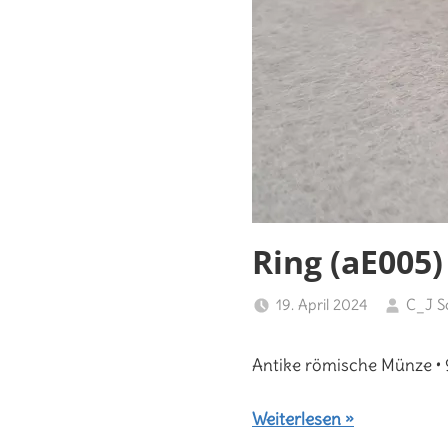
Ring (aE005)
19. April 2024
C_J S
Antike römische Münze • 9
Weiterlesen