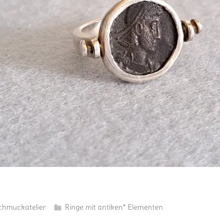
chmuckatelier
Ringe mit antiken* Elementen