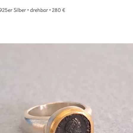
25er Silber • drehbar • 280 €