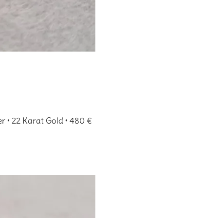
r • 22 Karat Gold • 480 €