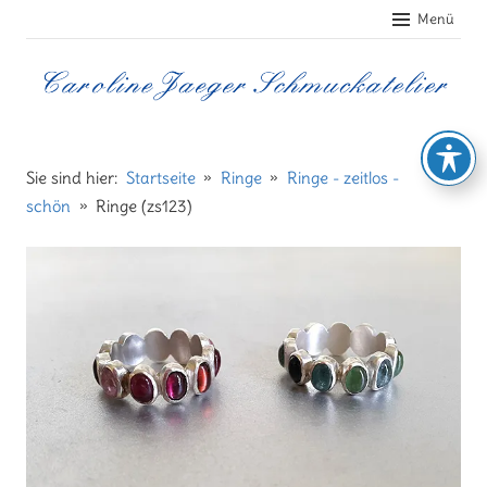
Zum
Menü
Inhalt
springen
Caroline
Jaeger
Sie sind hier:
Startseite
Ringe
Ringe - zeitlos -
schön
Ringe (zs123)
Schmuckatelier